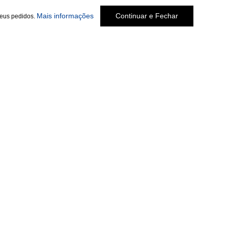
Mais informações
Continuar e Fechar
seus pedidos.
Social
te.com.br