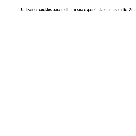
Utilizamos cookies para melhorar sua experiência em nosso site. Su
Área do cl
Criar Conta
Fazer Login
Meus pedido