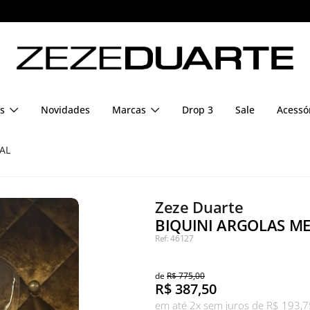
Pague em até 6x sem juros
s
Novidades
Marcas
Drop 3
Sale
Acessó
AL
Zeze Duarte
BIQUINI ARGOLAS ME
Ref: 46127
de
R$ 775,00
R$
387,50
em até 2x sem juros de R$ 193,7