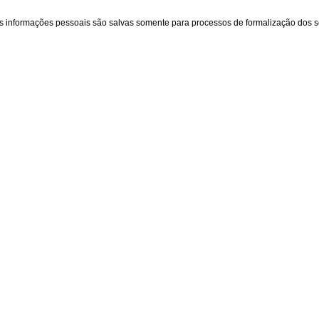
as informações pessoais são salvas somente para processos de formalização dos 
iente
A loja
Contatos
(31) 99433-2929
Sobre nós
ecommerce@zezeduar
Políticas
s
Contato