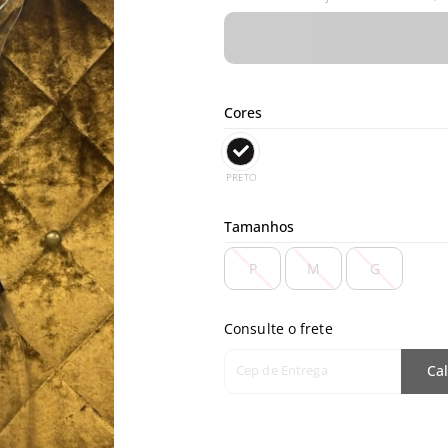
Cores
PRETO
Tamanhos
P
M
G
Consulte o frete
Cep de Entrega
Cal