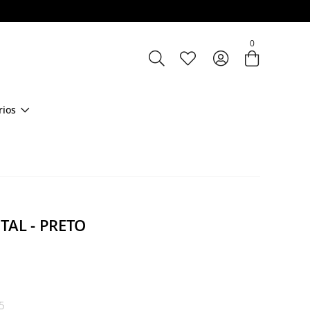
Entre com email ou cpf/cnpj
0
Criar nova conta
rios
TAL - PRETO
5