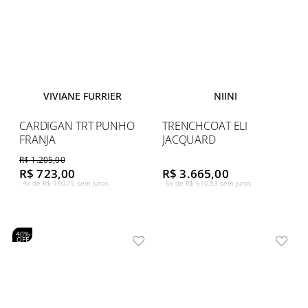
VIVIANE FURRIER
NIINI
CARDIGAN TRT PUNHO
TRENCHCOAT ELI
FRANJA
JACQUARD
R$ 1.205,00
R$ 723,00
R$ 3.665,00
4x de R$ 180,75 sem juros
6x de R$ 610,83 sem juros
40%
OFF