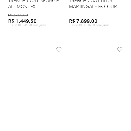
TRENCH COAT GEORGIA
TRENCH COAT TILDA
ALL MOST FX
MARTINGALE FX COURO
OV
R$ 2.899,00
R$ 1.449,50
R$ 7.899,00
6x de R$ 241,58 sem juros
6x de R$ 1.316,50 sem juros