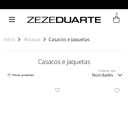
0
Entre com email ou cpf/cnpj
Criar nova conta
Início
Roupas
Casacos e Jaquetas
Casacos e Jaquetas
Ordenar por:
Novidades
Filtrar produtos