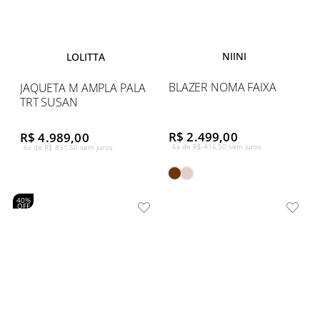
NIINI
LOLITTA
BLAZER NOMA FAIXA
JAQUETA M AMPLA PALA
TRT SUSAN
R$ 2.499,00
R$ 4.989,00
6x de R$ 416,50 sem juros
6x de R$ 831,50 sem juros
40%
OFF