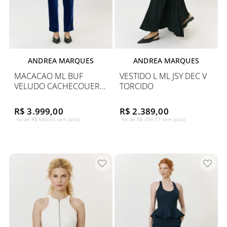
ANDREA MARQUES
ANDREA MARQUES
MACACAO ML BUF
VESTIDO L ML JSY DEC V
VELUDO CACHECOUER
TORCIDO
PREGAS
R$ 3.999,00
R$ 2.389,00
6x de R$ 666,50 sem juros
6x de R$ 398,17 sem juros