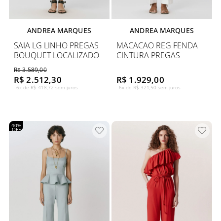
ANDREA MARQUES
ANDREA MARQUES
SAIA LG LINHO PREGAS
MACACAO REG FENDA
BOUQUET LOCALIZADO
CINTURA PREGAS
R$ 3.589,00
R$ 2.512,30
R$ 1.929,00
6x de R$ 418,72 sem juros
6x de R$ 321,50 sem juros
40%
OFF