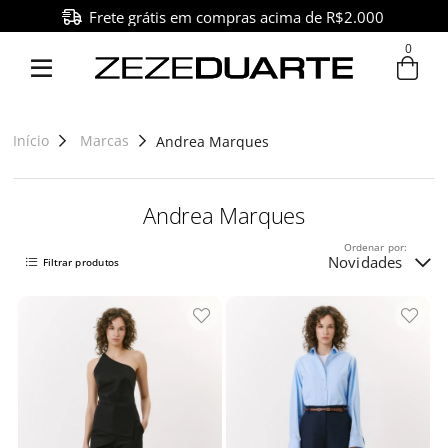
Pague em até 6x sem juros
0
Entre com email ou cpf/cnpj
Criar nova conta
Início
Marcas
Andrea Marques
Andrea Marques
Ordenar por:
Novidades
Filtrar produtos