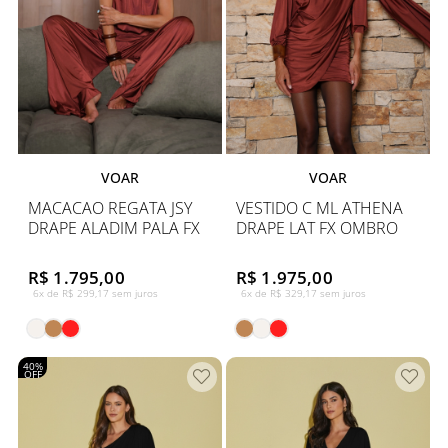
VOAR
VOAR
MACACAO REGATA JSY
VESTIDO C ML ATHENA
DRAPE ALADIM PALA FX
DRAPE LAT FX OMBRO
R$ 1.795,00
R$ 1.975,00
6x de R$ 299,17 sem juros
6x de R$ 329,17 sem juros
40%
OFF