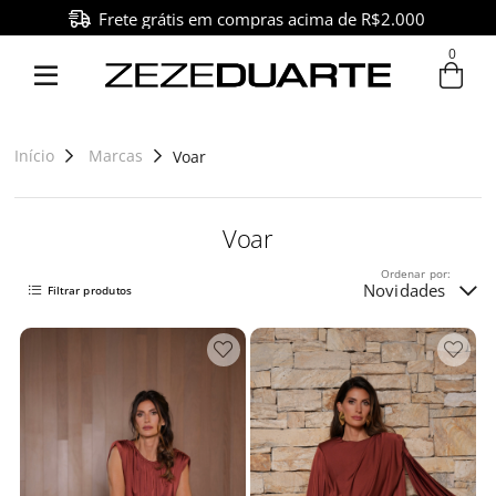
Frete grátis em compras acima de R$2.000
0
Entre com email ou cpf/cnpj
Criar nova conta
Início
Marcas
Voar
Voar
Ordenar por:
Novidades
Filtrar produtos