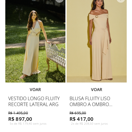
VOAR
VOAR
VESTIDO LONGO FLUITY
BLUSA FLUITY LISO
RECORTE LATERAL ARG
OMBRO A OMBRO
BROCHE
R$ 1.495,00
R$ 695,00
R$ 897,00
R$ 417,00
5x de R$ 179,40 sem juros
2x de R$ 208,50 sem juros