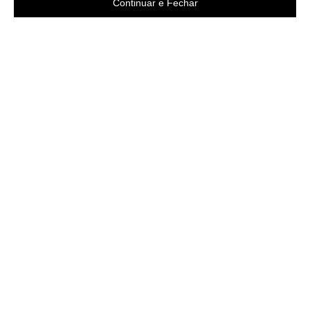
Continuar e Fechar
Área do cliente
A loja
Criar Conta
Sobre nós
Fazer Login
Políticas