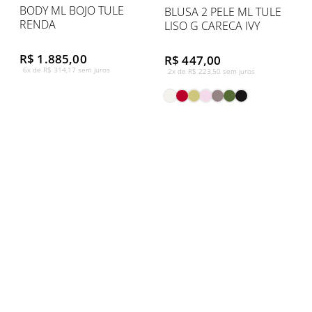
BODY ML BOJO TULE
BLUSA 2 PELE ML TULE
RENDA
LISO G CARECA IVY
R$ 1.885,00
R$ 447,00
6x de R$ 314,17 sem juros
2x de R$ 223,50 sem juros