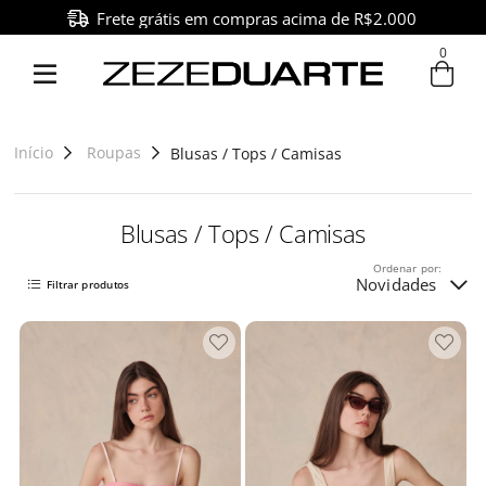
Frete grátis em compras acima de R$2.000
0
Entre com email ou cpf/cnpj
Criar nova conta
Início
Roupas
Blusas / Tops / Camisas
Blusas / Tops / Camisas
Ordenar por:
Novidades
Filtrar produtos