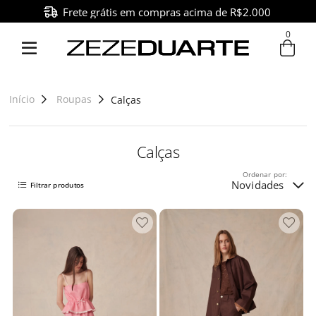
Pague em até 6x sem juros
0
Entre com email ou cpf/cnpj
Criar nova conta
Início
Roupas
Calças
Calças
Ordenar por:
Novidades
Filtrar produtos