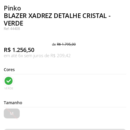
Pinko
BLAZER XADREZ DETALHE CRISTAL -
VERDE
Ref: 44408
de
R$ 1.795,00
R$
1.256,50
em até 6x sem juros de R$ 209,42
Cores
VERDE
Tamanho
M