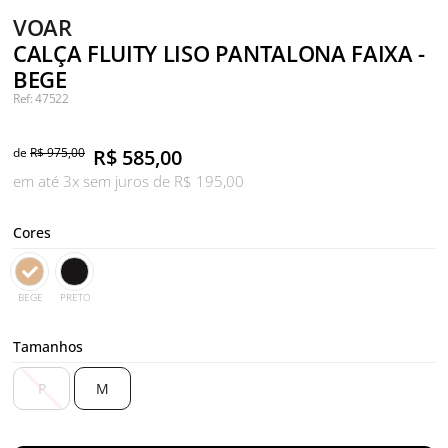
VOAR
CALÇA FLUITY LISO PANTALONA FAIXA -
BEGE
Ref: 47522
de
R$ 975,00
R$
585,00
em até 3x sem juros de R$ 195,00
Cores
BEGE
PRETO
Tamanhos
P
M