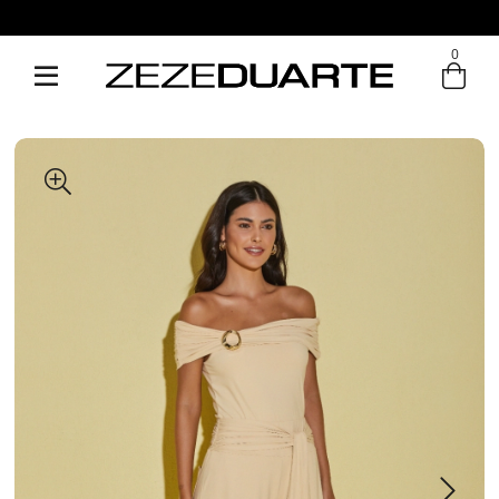
Pague em até 6x sem juros
0
Entre com email ou cpf/cnpj
Criar nova conta