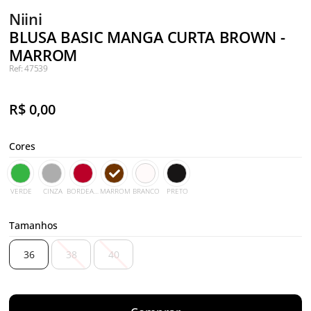
Niini
BLUSA BASIC MANGA CURTA BROWN -
MARROM
Ref: 47539
R$
0,00
Cores
VERDE
CINZA
BORDEAUX
MARROM
BRANCO
PRETO
Tamanhos
36
38
40