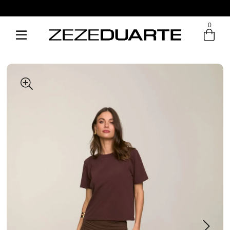
0
Entre com email ou cpf/cnpj
Criar nova conta