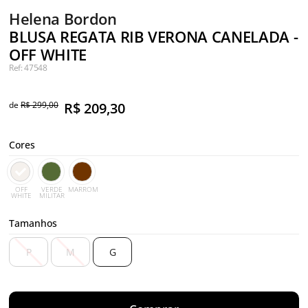
Helena Bordon
BLUSA REGATA RIB VERONA CANELADA -
OFF WHITE
Ref: 47548
de
R$ 299,00
R$
209,30
Cores
OFF
VERDE
MARROM
WHITE
MILITAR
Tamanhos
P
M
G