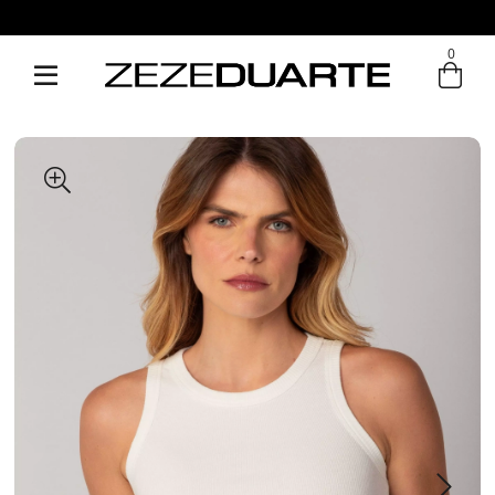
0
Entre com email ou cpf/cnpj
Criar nova conta