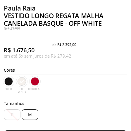
Paula Raia
VESTIDO LONGO REGATA MALHA
CANELADA BASQUE - OFF WHITE
Ref: 47655
de
R$ 2.395,00
R$
1.676,50
em até 6x sem juros de R$ 279,42
Cores
PRETO
OFF
BORDEAUX
WHITE
Tamanhos
P
M