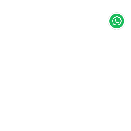
Área do cliente
A loja
Criar Conta
Sobre nós
Fazer Login
Políticas