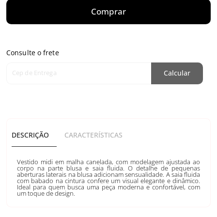
Comprar
Consulte o frete
Cep de Entrega
Calcular
DESCRIÇÃO
CARACTERÍSTICAS
Vestido midi em malha canelada, com modelagem ajustada ao
corpo na parte blusa e saia fluida. O detalhe de pequenas
aberturas laterais na blusa adicionam sensualidade. A saia fluida
com babado na cintura confere um visual elegante e dinâmico.
Ideal para quem busca uma peça moderna e confortável, com
um toque de design.