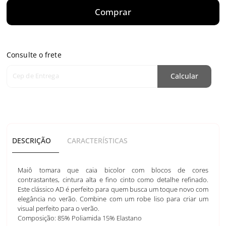
Comprar
Consulte o frete
Cep de Entrega
Calcular
DESCRIÇÃO
CARACTERÍSTICAS
Maiô tomara que caia bicolor com blocos de cores
contrastantes, cintura alta e fino cinto como detalhe refinado.
Este clássico AD é perfeito para quem busca um toque novo com
elegância no verão. Combine com um robe liso para criar um
visual perfeito para o verão.
Composição: 85% Poliamida 15% Elastano