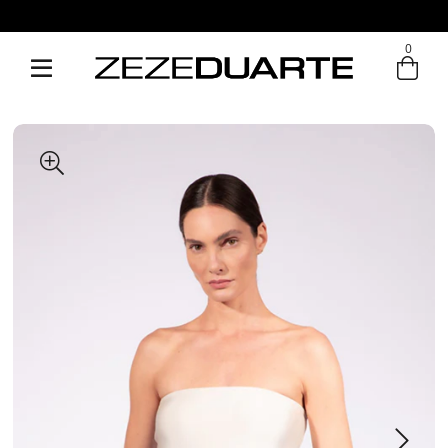
0
Entre com email ou cpf/cnpj
Criar nova conta