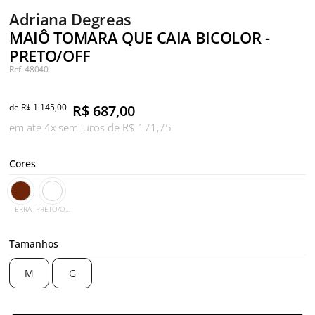
Adriana Degreas
MAIÔ TOMARA QUE CAIA BICOLOR -
PRETO/OFF
Ref: 48040
de
R$ 1.145,00
R$
687,00
em até 4x sem juros de R$ 171,75
Cores
TERRA
PRETO/OFF
Tamanhos
M
G