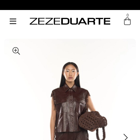
Pague em até 6x sem juros
0
Entre com email ou cpf/cnpj
Criar nova conta