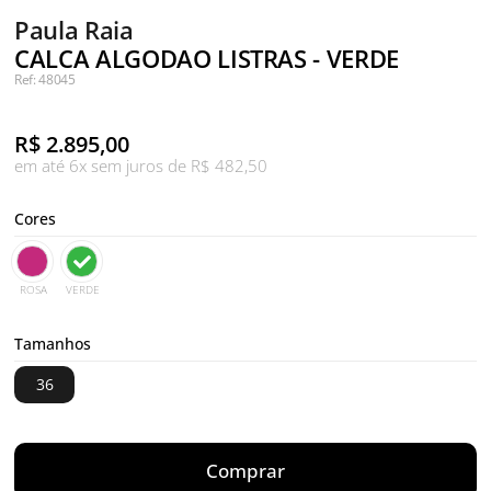
Paula Raia
CALCA ALGODAO LISTRAS - VERDE
Ref: 48045
R$
2.895,00
em até 6x sem juros de R$ 482,50
Cores
ROSA
VERDE
Tamanhos
36
Comprar