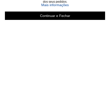
dos seus pedidos.
sobre a Política de Privac
Mais informações
Continuar e Fechar
Área do cliente
A loja