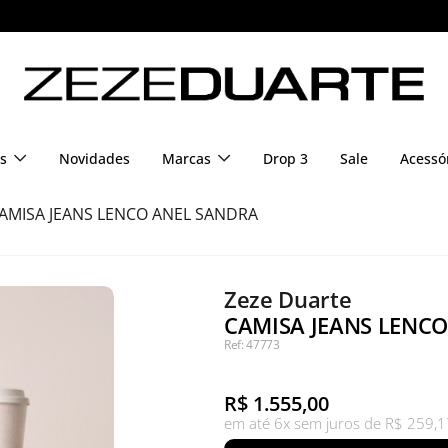
s
Novidades
Marcas
Drop 3
Sale
Acessó
AMISA JEANS LENCO ANEL SANDRA
Zeze Duarte
CAMISA JEANS LENCO
Ref: 47773
R$
1.555,00
em até 6x sem juros de R$ 259,1