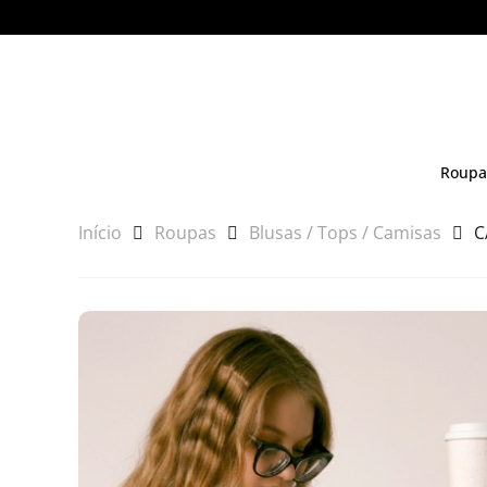
Roupa
Início
Roupas
Blusas / Tops / Camisas
C