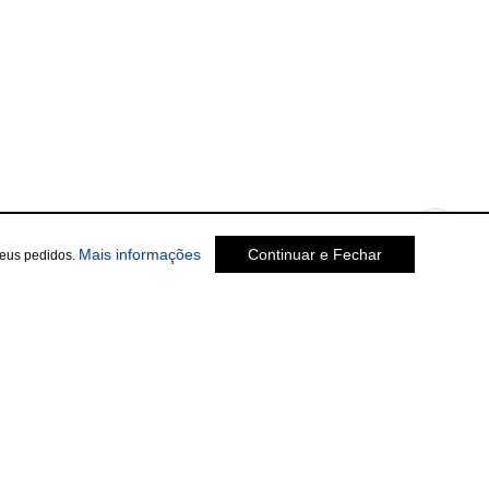
sobre a Política de Privacidade
Mais informações
Continuar e Fechar
seus pedidos.