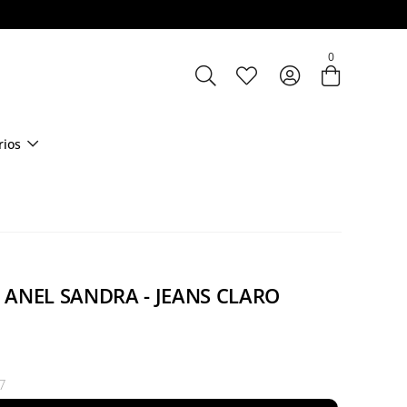
0
rios
 ANEL SANDRA - JEANS CLARO
7