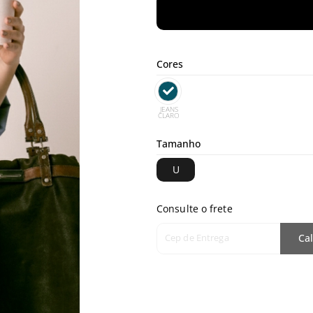
Cores
JEANS
CLARO
Tamanho
U
Consulte o frete
Cep de Entrega
Cal