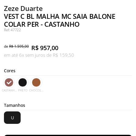
Zeze Duarte
VEST C BL MALHA MC SAIA BALONE
COLAR PER - CASTANHO
Ref: 47722
de
R$ 1.595,00
R$
957,00
em até 6x sem juros de R$ 159,50
Cores
CASTANHO
PRETO
CHOCOLATE
Tamanhos
U