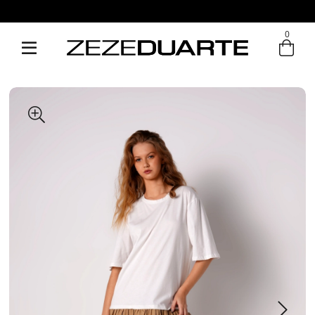
0
Entre com email ou cpf/cnpj
Criar nova conta