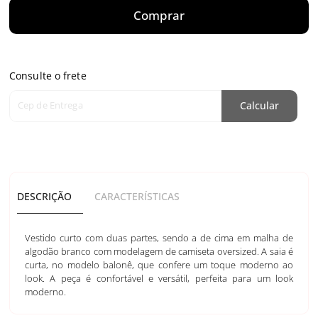
Comprar
Consulte o frete
Cep de Entrega
Calcular
DESCRIÇÃO
CARACTERÍSTICAS
Vestido curto com duas partes, sendo a de cima em malha de
algodão branco com modelagem de camiseta oversized. A saia é
curta, no modelo balonê, que confere um toque moderno ao
look. A peça é confortável e versátil, perfeita para um look
moderno.