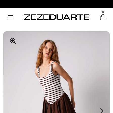
0
Entre com email ou cpf/cnpj
Criar nova conta