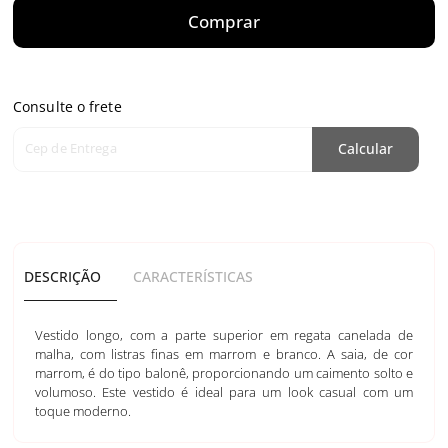
Comprar
Consulte o frete
Cep de Entrega
Calcular
DESCRIÇÃO
CARACTERÍSTICAS
Vestido longo, com a parte superior em regata canelada de
malha, com listras finas em marrom e branco. A saia, de cor
marrom, é do tipo balonê, proporcionando um caimento solto e
volumoso. Este vestido é ideal para um look casual com um
toque moderno.