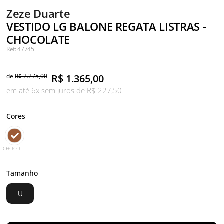
Zeze Duarte
VESTIDO LG BALONE REGATA LISTRAS -
CHOCOLATE
Ref: 47745
de
R$ 2.275,00
R$
1.365,00
em até 6x sem juros de R$ 227,50
Cores
CHOCOLATE
Tamanho
U