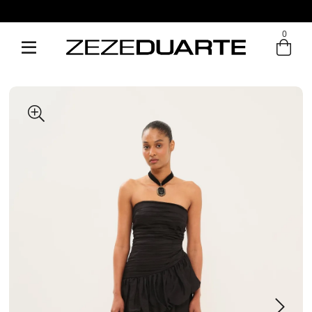
0
Entre com email ou cpf/cnpj
Criar nova conta