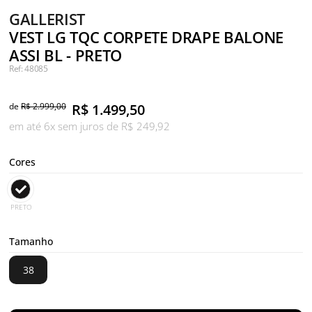
GALLERIST
VEST LG TQC CORPETE DRAPE BALONE
ASSI BL - PRETO
Ref: 48085
de
R$ 2.999,00
R$
1.499,50
em até 6x sem juros de R$ 249,92
Cores
PRETO
Tamanho
38