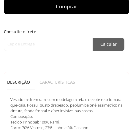
Comprar
Consulte o frete
Cep de Entrega
Calcular
DESCRIÇÃO
CARACTERÍSTICAS
Vestido midi em rami com modelagem reta e decote reto tomara-
que-caia. Possui busto drapeado, peplum balonê assimétrico na
cintura, fenda frontal e zíper invisível nas costas.
Composição:
Tecido Principal: 100% Rami.
Forro: 70% Viscose, 27% Linho e 3% Elastano.