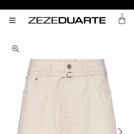
Pague em até 6x sem juros
0
Entre com email ou cpf/cnpj
Criar nova conta