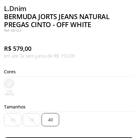
L.Dnim
BERMUDA JORTS JEANS NATURAL
PREGAS CINTO - OFF WHITE
Ref: 48122
R$
579,00
em até 3x sem juros de R$ 193,00
Cores
OFF
WHITE
Tamanhos
36
38
40