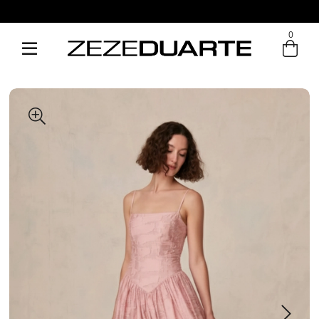
Pague em até 6x sem juros
0
Entre com email ou cpf/cnpj
Criar nova conta