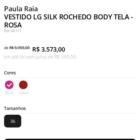
Paula Raia
VESTIDO LG SILK ROCHEDO BODY TELA -
ROSA
Ref: 48111
de
R$ 5.955,00
R$
3.573,00
em até 6x sem juros de R$ 595,50
Cores
ROSA
VINHO
Tamanhos
36