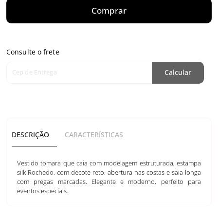
Comprar
Consulte o frete
Cep de Entrega
Calcular
DESCRIÇÃO
CARACTERÍSTICAS
Vestido tomara que caia com modelagem estruturada, estampa
silk Rochedo, com decote reto, abertura nas costas e saia longa
com pregas marcadas. Elegante e moderno, perfeito para
eventos especiais.