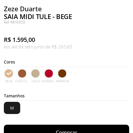
Zeze Duarte
SAIA MIDI TULE - BEGE
Ref: 48163CD
R$
1.595,00
em até 6x sem juros de R$ 265,83
Cores
BEGE
CHOCOLATE
CAQUI
BORDEAUX
MARROM
Tamanhos
M
Comprar