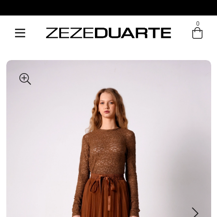
Pague em até 6x sem juros
0
Entre com email ou cpf/cnpj
Criar nova conta