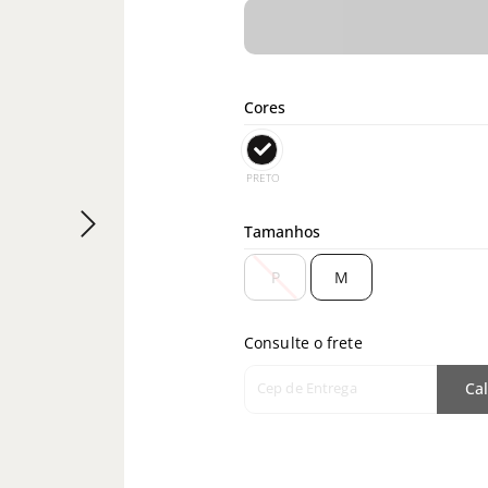
Cores
PRETO
Tamanhos
P
M
Consulte o frete
Cep de Entrega
Cal