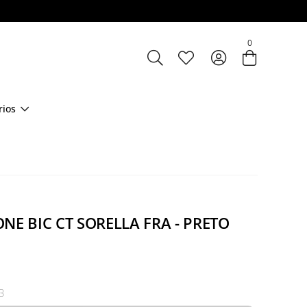
Entre com email ou cpf/cnpj
0
Criar nova conta
rios
NE BIC CT SORELLA FRA - PRETO
3