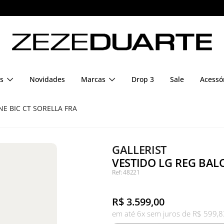
Pague em até 6x sem juros
s
Novidades
Marcas
Drop 3
Sale
Acessó
NE BIC CT SORELLA FRA
GALLERIST
VESTIDO LG REG BALO
Ref: 48221
R$
3.599,00
em até 6x sem juros de R$ 599,8