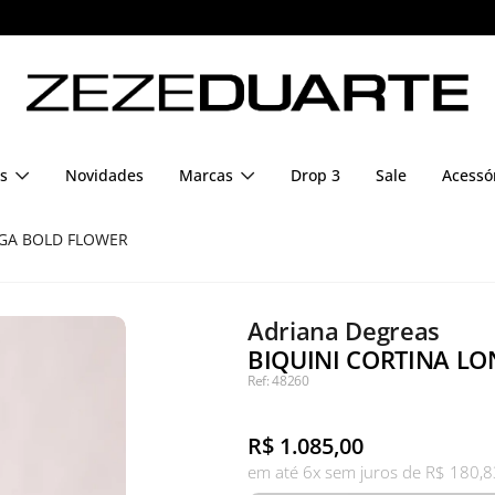
Pague em até 6x sem juros
s
Novidades
Marcas
Drop 3
Sale
Acessó
NGA BOLD FLOWER
Adriana Degreas
BIQUINI CORTINA LO
Ref: 48260
R$
1.085,00
em até 6x sem juros de R$ 180,8