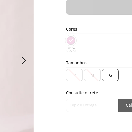
Cores
ROSA
CLARO
Tamanhos
P
M
G
Consulte o frete
Cep de Entrega
Cal