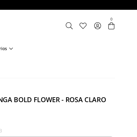
Entre com email ou cpf/cnpj
0
Criar nova conta
rios
NGA BOLD FLOWER - ROSA CLARO
3