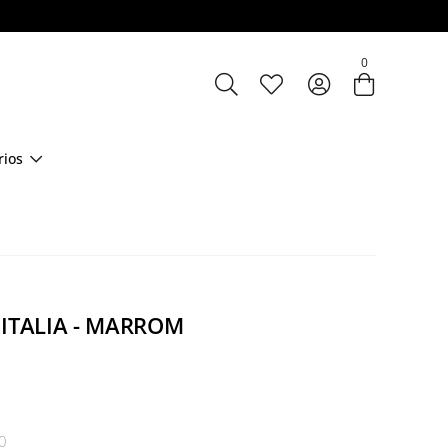
Entre com email ou cpf/cnpj
0
Criar nova conta
rios
 ITALIA - MARROM
0