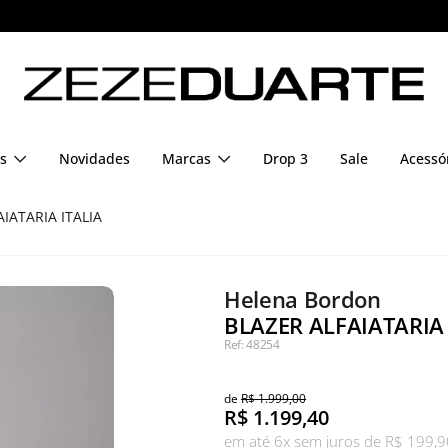
Pague em até 6x sem juros
s
Novidades
Marcas
Drop 3
Sale
Acessó
IATARIA ITALIA
Helena Bordon
BLAZER ALFAIATARIA
Ref: 48254
de
R$ 1.999,00
R$
1.199,40
em até 6x sem juros de R$ 199,9