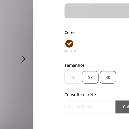
Cores
MARROM
Tamanhos
36
38
40
Consulte o frete
Cep de Entrega
Cal