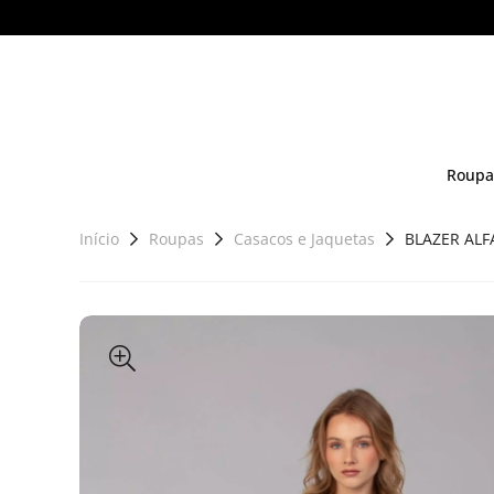
Roupa
Início
Roupas
Casacos e Jaquetas
BLAZER ALFA