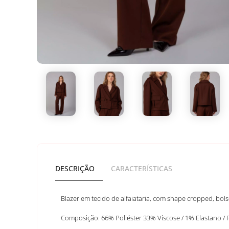
DESCRIÇÃO
CARACTERÍSTICAS
Blazer em tecido de alfaiataria, com shape cropped, bols
Composição: 66% Poliéster 33% Viscose / 1% Elastano / 