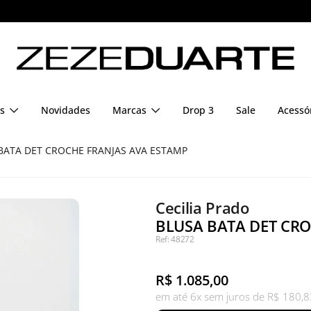
Pague em até 6x sem juros
s
Novidades
Marcas
Drop 3
Sale
Acessó
BATA DET CROCHE FRANJAS AVA ESTAMP
Cecilia Prado
BLUSA BATA DET CRO
Ref: 48272
R$
1.085,00
em até 6x sem juros de R$ 180,8