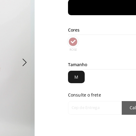
Cores
ROSE
Tamanho
M
Consulte o frete
Cep de Entrega
Cal