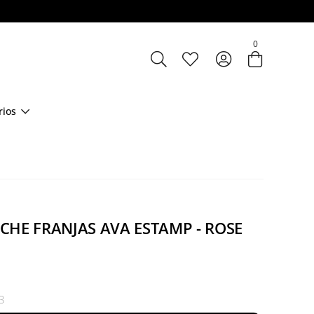
Entre com email ou cpf/cnpj
0
Criar nova conta
rios
CHE FRANJAS AVA ESTAMP - ROSE
3