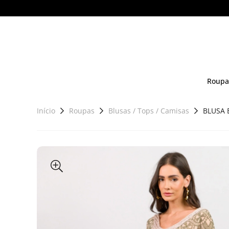
Roupa
Início
Roupas
Blusas / Tops / Camisas
BLUSA 