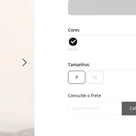
Cores
PRETO
Tamanhos
P
M
Consulte o frete
Cep de Entrega
Cal