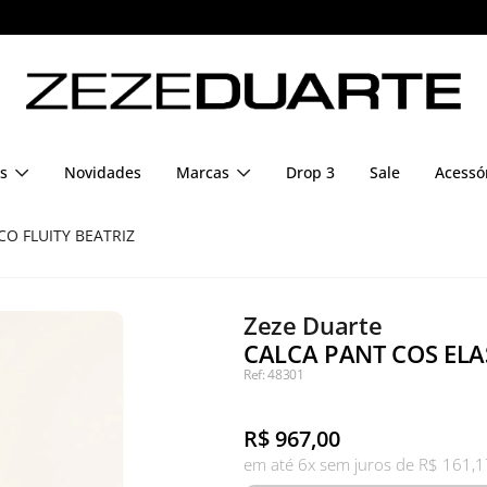
Pague em até 6x sem juros
s
Novidades
Marcas
Drop 3
Sale
Acessó
CO FLUITY BEATRIZ
Zeze Duarte
CALCA PANT COS ELAS
Ref: 48301
R$
967,00
em até 6x sem juros de R$ 161,1