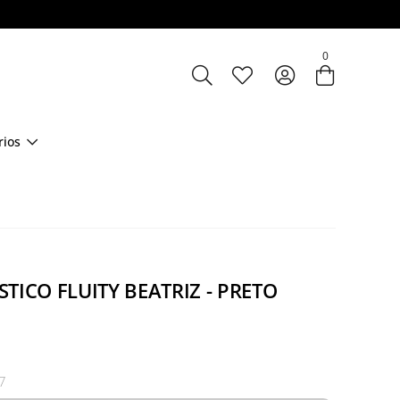
Entre com email ou cpf/cnpj
0
Criar nova conta
rios
TICO FLUITY BEATRIZ - PRETO
7