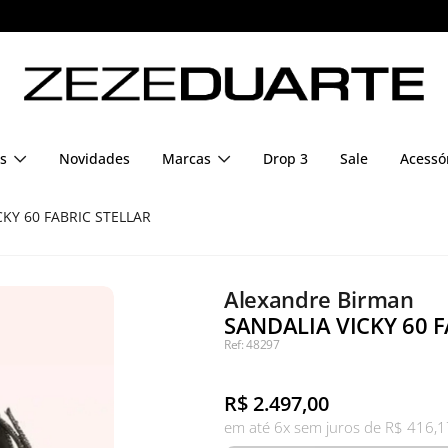
Pague em até 6x sem juros
s
Novidades
Marcas
Drop 3
Sale
Acessó
CKY 60 FABRIC STELLAR
Alexandre Birman
SANDALIA VICKY 60 F
Ref: 48297
R$
2.497,00
em até 6x sem juros de R$ 416,1