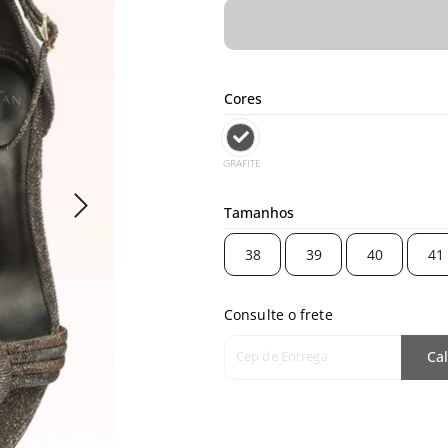
Cores
GRAFITE
Tamanhos
38
39
40
41
Consulte o frete
Cep de Entrega
Cal