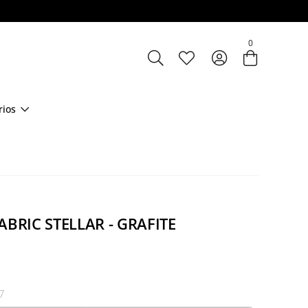
Entre com email ou cpf/cnpj
0
Criar nova conta
rios
ABRIC STELLAR - GRAFITE
7