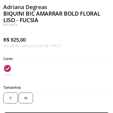
Adriana Degreas
BIQUINI BIC AMARRAR BOLD FLORAL
LISO - FUCSIA
Ref: 48314
R$
925,00
em até 6x sem juros de R$ 154,17
Cores
FUCSIA
Tamanhos
P
M