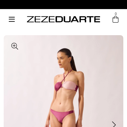
0
Entre com email ou cpf/cnpj
Criar nova conta