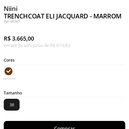
Niini
TRENCHCOAT ELI JACQUARD - MARROM
Ref: 48345
R$
3.665,00
em até 6x sem juros de R$ 610,83
Cores
MARROM
Tamanho
38
Comprar