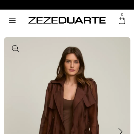
0
Entre com email ou cpf/cnpj
Criar nova conta