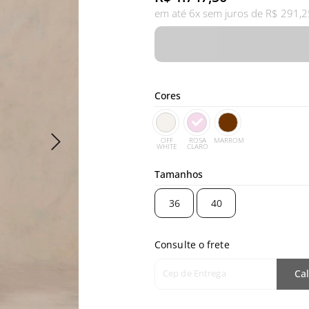
em até 6x sem juros de R$ 291,2
Cores
OFF
ROSA
MARROM
WHITE
CLARO
Tamanhos
36
40
Consulte o frete
Cep de Entrega
Cal