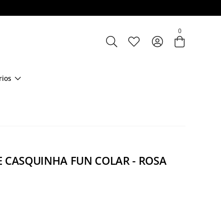
Entre com email ou cpf/cnpj
0
Criar nova conta
rios
E CASQUINHA FUN COLAR - ROSA