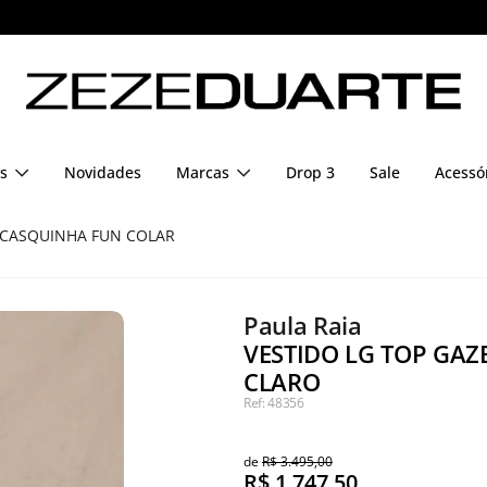
Pague em até 6x sem juros
s
Novidades
Marcas
Drop 3
Sale
Acessó
 CASQUINHA FUN COLAR
Paula Raia
VESTIDO LG TOP GAZ
CLARO
Ref: 48356
de
R$ 3.495,00
R$
1.747,50