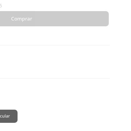
5
Comprar
cular