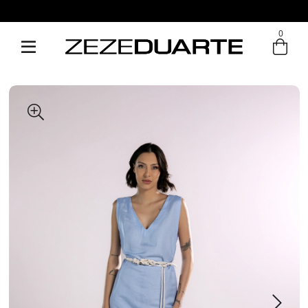
0
Entre com email ou cpf/cnpj
Criar nova conta