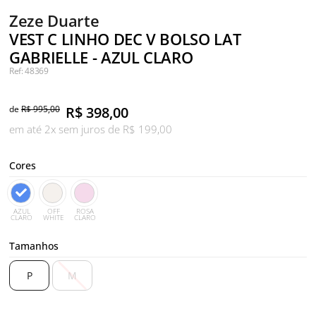
Zeze Duarte
VEST C LINHO DEC V BOLSO LAT
GABRIELLE - AZUL CLARO
Ref: 48369
de
R$ 995,00
R$
398,00
em até 2x sem juros de R$ 199,00
Cores
AZUL
OFF
ROSA
CLARO
WHITE
CLARO
Tamanhos
P
M