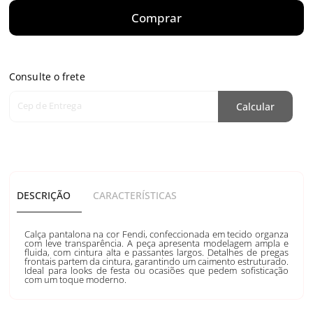
Comprar
Consulte o frete
Cep de Entrega
Calcular
DESCRIÇÃO
CARACTERÍSTICAS
Calça pantalona na cor Fendi, confeccionada em tecido organza
com leve transparência. A peça apresenta modelagem ampla e
fluida, com cintura alta e passantes largos. Detalhes de pregas
frontais partem da cintura, garantindo um caimento estruturado.
Ideal para looks de festa ou ocasiões que pedem sofisticação
com um toque moderno.