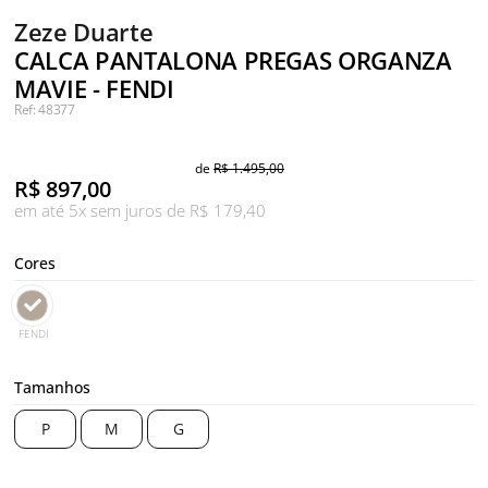
Zeze Duarte
CALCA PANTALONA PREGAS ORGANZA
MAVIE - FENDI
Ref: 48377
de
R$ 1.495,00
R$
897,00
em até 5x sem juros de R$ 179,40
Cores
FENDI
Tamanhos
P
M
G