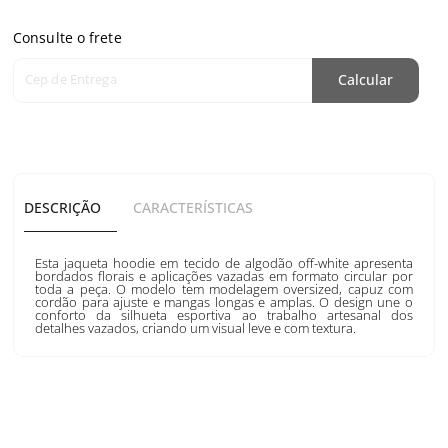
Consulte o frete
Cep de Entrega
Calcular
DESCRIÇÃO
CARACTERÍSTICAS
Esta jaqueta hoodie em tecido de algodão off-white apresenta
bordados florais e aplicações vazadas em formato circular por
toda a peça. O modelo tem modelagem oversized, capuz com
cordão para ajuste e mangas longas e amplas. O design une o
conforto da silhueta esportiva ao trabalho artesanal dos
detalhes vazados, criando um visual leve e com textura.