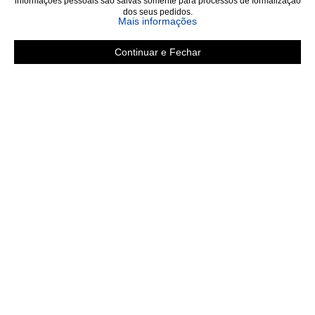
informações pessoais são salvas somente para processos de formalização
dos seus pedidos.
sobre a Política de Privac
Mais informações
Continuar e Fechar