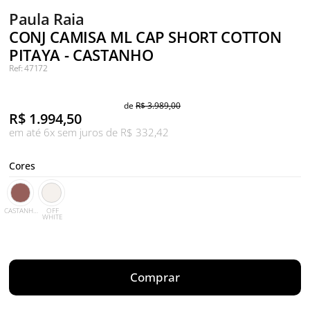
Paula Raia
CONJ CAMISA ML CAP SHORT COTTON
PITAYA - CASTANHO
Ref: 47172
de
R$ 3.989,00
R$
1.994,50
em até 6x sem juros de R$ 332,42
Cores
CASTANHO
OFF
WHITE
Comprar