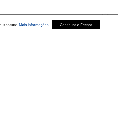
sobre a Política de Privacidade
Mais informações
Continuar e Fechar
seus pedidos.
Social
te.com.br