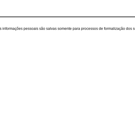
as informações pessoais são salvas somente para processos de formalização dos 
iente
A loja
Contatos
(31) 99433-2929
Sobre nós
ecommerce@zezeduar