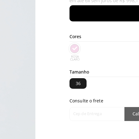
em até 6x sem juros de R$ 998,1
Cores
ROSA
CLARO
Tamanho
36
Consulte o frete
Cep de Entrega
Cal