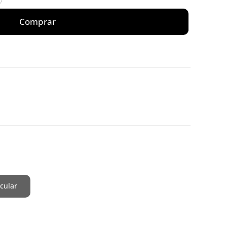
7
Comprar
cular