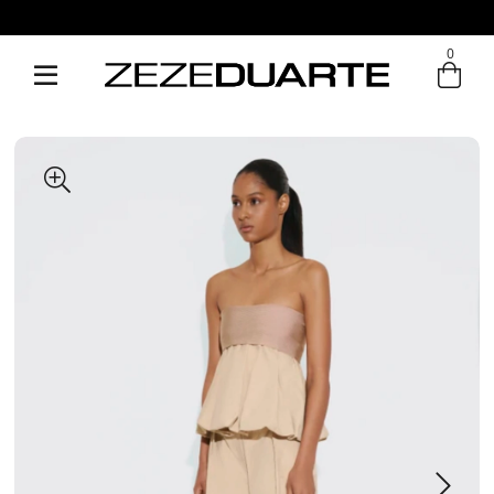
Pague em até 6x sem juros
0
Entre com email ou cpf/cnpj
Criar nova conta