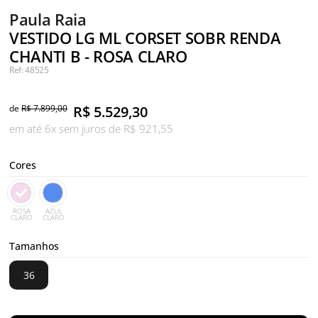
Paula Raia
VESTIDO LG ML CORSET SOBR RENDA
CHANTI B - ROSA CLARO
Ref: 48525
de
R$ 7.899,00
R$
5.529,30
em até 6x sem juros de R$ 921,55
Cores
ROSA
AZUL
CLARO
CLARO
Tamanhos
36