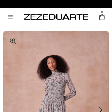
Pague em até 6x sem juros
0
Entre com email ou cpf/cnpj
Criar nova conta