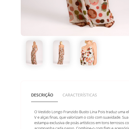
DESCRIÇÃO
CARACTERÍSTICAS
O Vestido Longo Franzido Busto Lina Pois traduz uma el
V e alças finas, que valorizam o colo com suavidade. 
estampa exclusiva de poás artísticos em tons terrosos 
acompanha cada passo. Combine-o com flats e acessórios