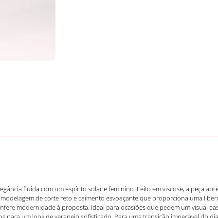
egância fluida com um espírito solar e feminino. Feito em viscose, a peça 
Sua modelagem de corte reto e caimento esvoaçante que proporciona uma lib
confere modernidade à proposta. Ideal para ocasiões que pedem um visual eas
 para um look de veraneio sofisticado. Para uma transição impecável do dia