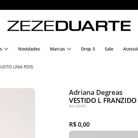
Pague em até 6x sem juros
s
Novidades
Marcas
Drop 3
Sale
Acessó
BUSTO LINA POIS
Adriana Degreas
VESTIDO L FRANZIDO 
Ref: 48485
R$
0,00