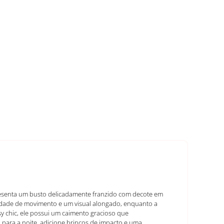
apresenta um busto delicadamente franzido com decote em
erdade de movimento e um visual alongado, enquanto a
y chic, ele possui um caimento gracioso que
 para a noite, adicione brincos de impacto e uma