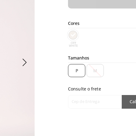
Cores
OFF
WHITE
Tamanhos
P
M
Consulte o frete
Cep de Entrega
Cal