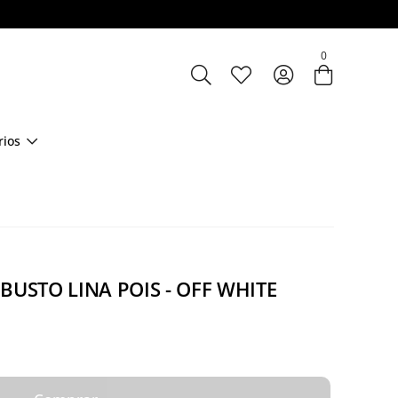
Entre com email ou cpf/cnpj
0
Criar nova conta
rios
BUSTO LINA POIS - OFF WHITE