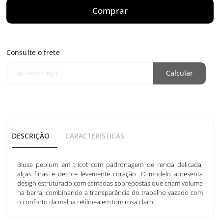
Comprar
Consulte o frete
Cep de Entrega
Calcular
DESCRIÇÃO
CARACTERÍSTICAS
Blusa peplum em tricot com padronagem de renda delicada,
alças finas e decote levemente coração. O modelo apresenta
design estruturado com camadas sobrepostas que criam volume
na barra, combinando a transparência do trabalho vazado com
o conforto da malha retilínea em tom rosa claro.