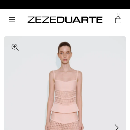
Pague em até 6x sem juros
0
Entre com email ou cpf/cnpj
Criar nova conta