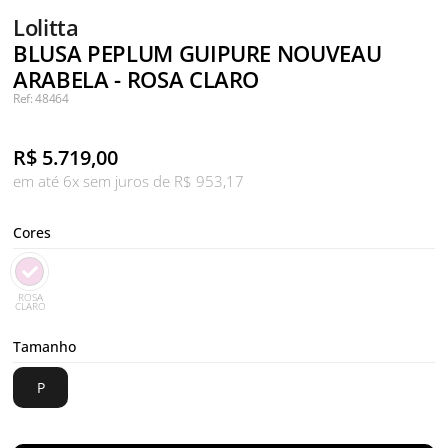
Lolitta
BLUSA PEPLUM GUIPURE NOUVEAU
ARABELA - ROSA CLARO
Ref: 48464
R$
5.719,00
em até 6x sem juros de R$ 953,17
Cores
ROSA
CLARO
Tamanho
P