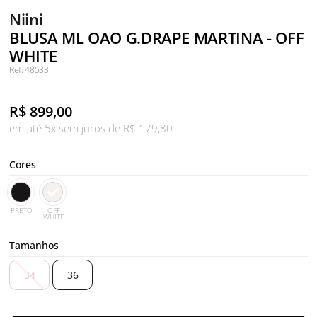
Niini
BLUSA ML OAO G.DRAPE MARTINA - OFF
WHITE
Ref: 48533
R$
899,00
em até 5x sem juros de R$ 179,80
Cores
PRETO
OFF
WHITE
Tamanhos
34
36