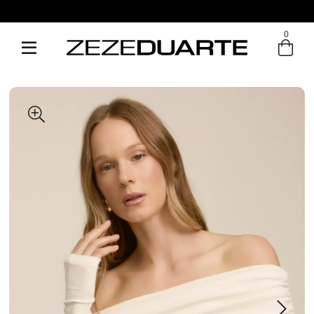
0
Entre com email ou cpf/cnpj
Criar nova conta