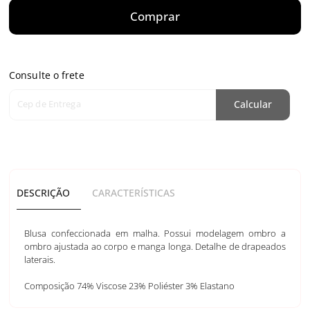
Comprar
Consulte o frete
Cep de Entrega
Calcular
DESCRIÇÃO
CARACTERÍSTICAS
Blusa confeccionada em malha. Possui modelagem ombro a
ombro ajustada ao corpo e manga longa. Detalhe de drapeados
laterais.
Composição 74% Viscose 23% Poliéster 3% Elastano