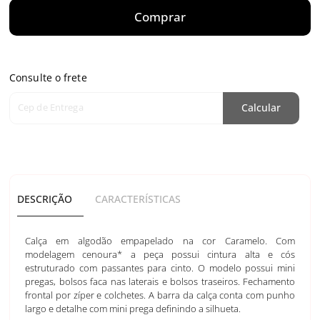
Comprar
Consulte o frete
Cep de Entrega
Calcular
DESCRIÇÃO
CARACTERÍSTICAS
Calça em algodão empapelado na cor Caramelo. Com
modelagem cenoura* a peça possui cintura alta e cós
estruturado com passantes para cinto. O modelo possui mini
pregas, bolsos faca nas laterais e bolsos traseiros. Fechamento
frontal por zíper e colchetes. A barra da calça conta com punho
largo e detalhe com mini prega definindo a silhueta.