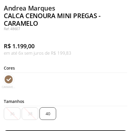
Andrea Marques
CALCA CENOURA MINI PREGAS -
CARAMELO
Ref: 48607
R$
1.199,00
em até 6x sem juros de R$ 199,83
Cores
CARAMELO
Tamanhos
36
38
40