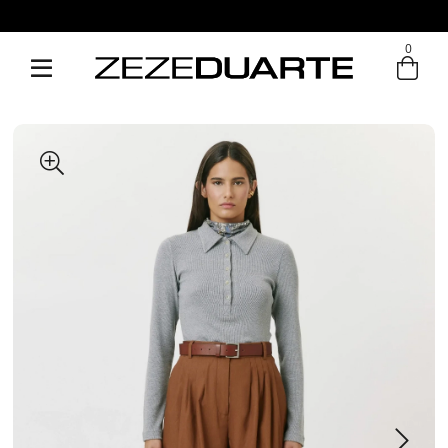
Pague em até 6x sem juros
0
Entre com email ou cpf/cnpj
Criar nova conta