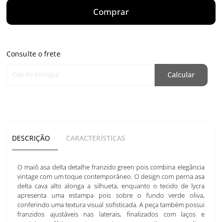
Comprar
Consulte o frete
Cep de Entrega
Calcular
DESCRIÇÃO
CARACTERÍSTICAS
O maiô asa delta detalhe franzido green pois combina elegância
vintage com um toque contemporâneo. O design com perna asa
delta cava alto alonga a silhueta, enquanto o tecido de lycra
apresenta uma estampa pois sobre o fundo verde oliva,
conferindo uma textura visual sofisticada. A peça também possui
franzidos ajustáveis nas laterais, finalizados com laços e