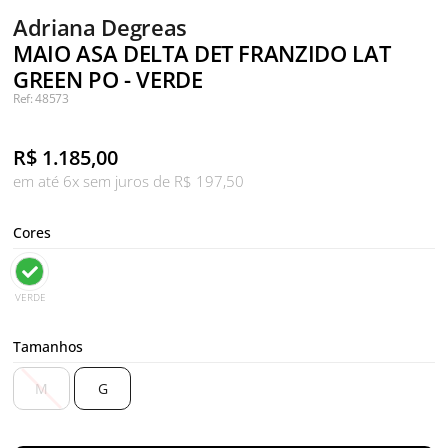
Adriana Degreas
MAIO ASA DELTA DET FRANZIDO LAT
GREEN PO - VERDE
Ref: 48573
R$
1.185,00
em até 6x sem juros de R$ 197,50
Cores
VERDE
Tamanhos
M
G