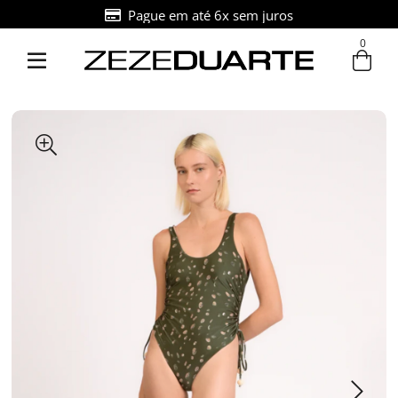
Pague em até 6x sem juros
0
Entre com email ou cpf/cnpj
Criar nova conta