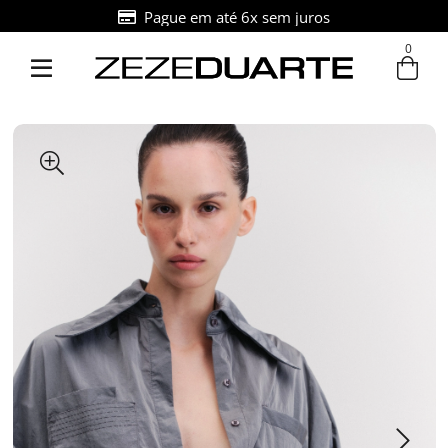
Pague em até 6x sem juros
0
Entre com email ou cpf/cnpj
Criar nova conta