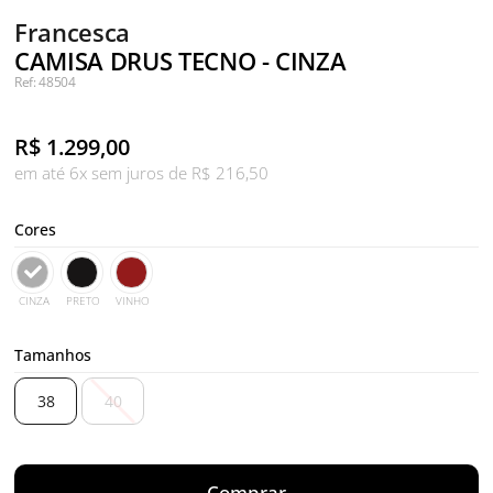
Francesca
CAMISA DRUS TECNO - CINZA
Ref: 48504
R$
1.299,00
em até 6x sem juros de R$ 216,50
Cores
CINZA
PRETO
VINHO
Tamanhos
38
40
Comprar