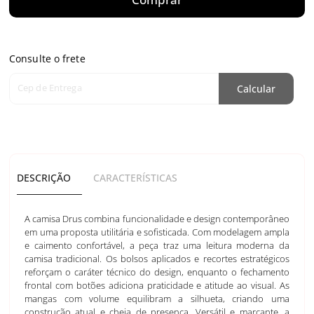
Consulte o frete
Cep de Entrega
Calcular
DESCRIÇÃO
CARACTERÍSTICAS
A camisa Drus combina funcionalidade e design contemporâneo
em uma proposta utilitária e sofisticada. Com modelagem ampla
e caimento confortável, a peça traz uma leitura moderna da
camisa tradicional. Os bolsos aplicados e recortes estratégicos
reforçam o caráter técnico do design, enquanto o fechamento
frontal com botões adiciona praticidade e atitude ao visual. As
mangas com volume equilibram a silhueta, criando uma
construção atual e cheia de presença. Versátil e marcante, a