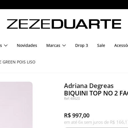
Pague em até 6x sem juros
s
Novidades
Marcas
Drop 3
Sale
Acessó
E GREEN POIS LISO
Adriana Degreas
BIQUINI TOP NO 2 FA
Ref: 48620
R$
997,00
em até 6x sem juros de R$ 166,1