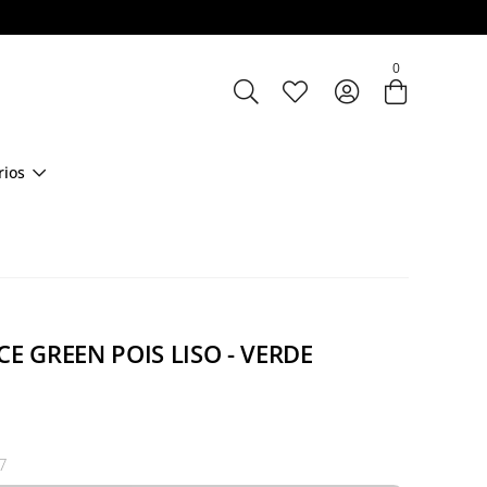
Entre com email ou cpf/cnpj
0
Criar nova conta
rios
CE GREEN POIS LISO - VERDE
7