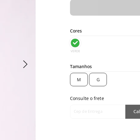
Cores
VERDE
Tamanhos
M
G
Consulte o frete
Cep de Entrega
Cal