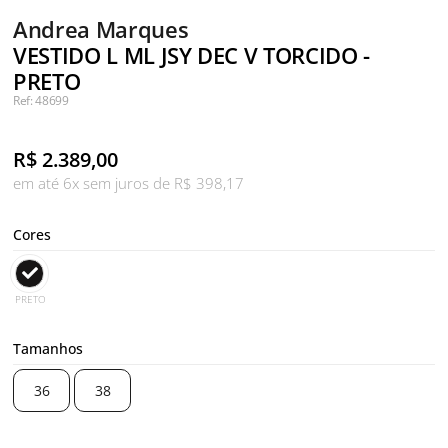
Andrea Marques
VESTIDO L ML JSY DEC V TORCIDO -
PRETO
Ref: 48699
R$
2.389,00
em até 6x sem juros de R$ 398,17
Cores
PRETO
Tamanhos
36
38