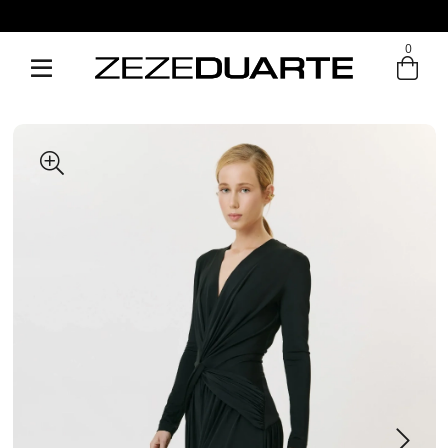
0
Entre com email ou cpf/cnpj
Criar nova conta