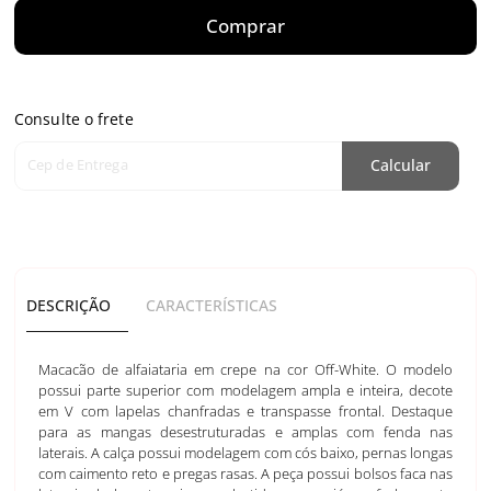
Comprar
Consulte o frete
Cep de Entrega
Calcular
DESCRIÇÃO
CARACTERÍSTICAS
Macacão de alfaiataria em crepe na cor Off-White. O modelo
possui parte superior com modelagem ampla e inteira, decote
em V com lapelas chanfradas e transpasse frontal. Destaque
para as mangas desestruturadas e amplas com fenda nas
laterais. A calça possui modelagem com cós baixo, pernas longas
com caimento reto e pregas rasas. A peça possui bolsos faca nas