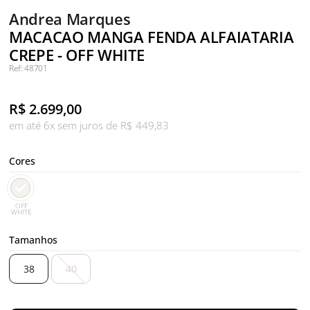
Andrea Marques
MACACAO MANGA FENDA ALFAIATARIA
CREPE - OFF WHITE
Ref: 48701
R$
2.699,00
em até 6x sem juros de R$ 449,83
Cores
OFF
WHITE
Tamanhos
38
40