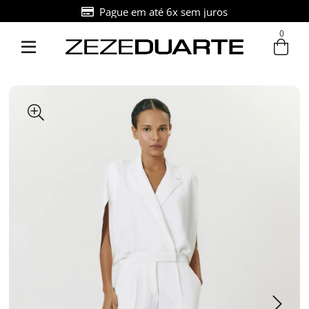
Pague em até 6x sem juros
0
Entre com email ou cpf/cnpj
Criar nova conta