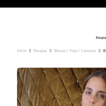
Roupa
Início
Roupas
Blusas / Tops / Camisas
B