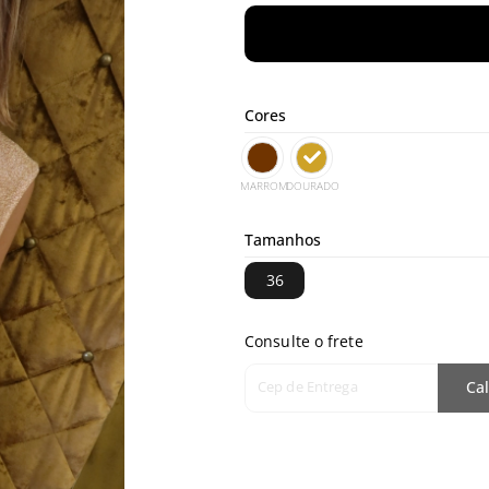
Cores
MARROM
DOURADO
Tamanhos
36
Consulte o frete
Cep de Entrega
Cal