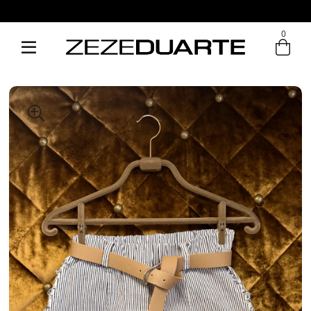
0
Entre com email ou cpf/cnpj
Criar nova conta