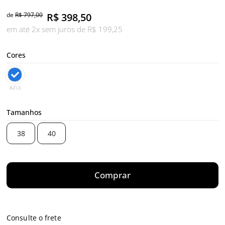
de
R$ 797,00
R$
398,50
em até 2x sem juros de R$ 199,25
Cores
AZUL
Tamanhos
38
40
Comprar
Consulte o frete