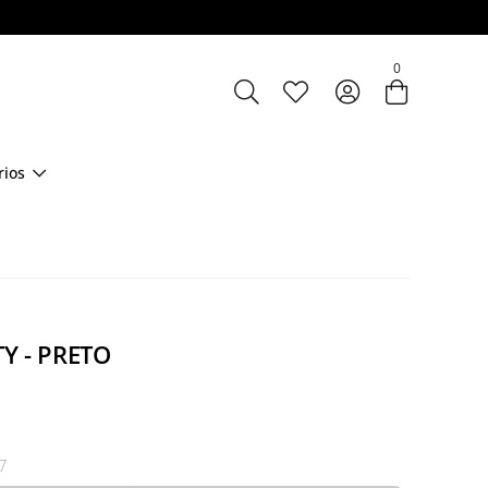
Entre com email ou cpf/cnpj
0
Criar nova conta
rios
Y - PRETO
7