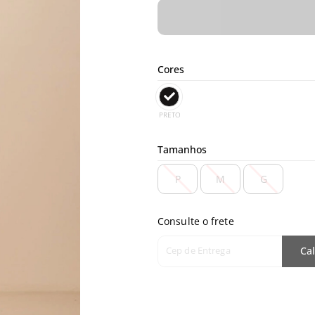
Cores
PRETO
Tamanhos
P
M
G
Consulte o frete
Cep de Entrega
Cal