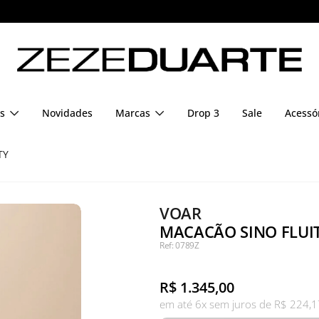
Pague em até 6x sem juros
s
Novidades
Marcas
Drop 3
Sale
Acessó
TY
VOAR
MACACÃO SINO FLUIT
Ref: 0789Z
R$
1.345,00
em até 6x sem juros de R$ 224,1