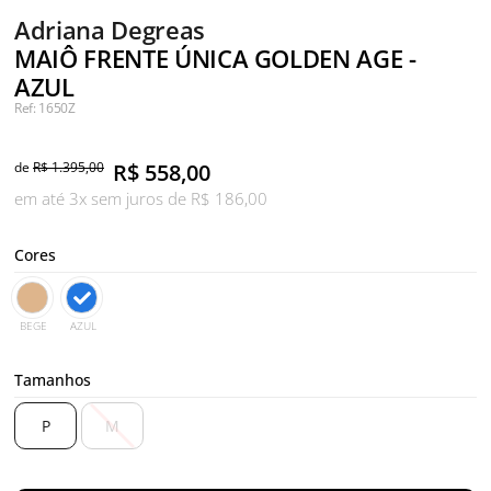
Adriana Degreas
MAIÔ FRENTE ÚNICA GOLDEN AGE -
AZUL
Ref: 1650Z
de
R$ 1.395,00
R$
558,00
em até 3x sem juros de R$ 186,00
Cores
BEGE
AZUL
Tamanhos
P
M