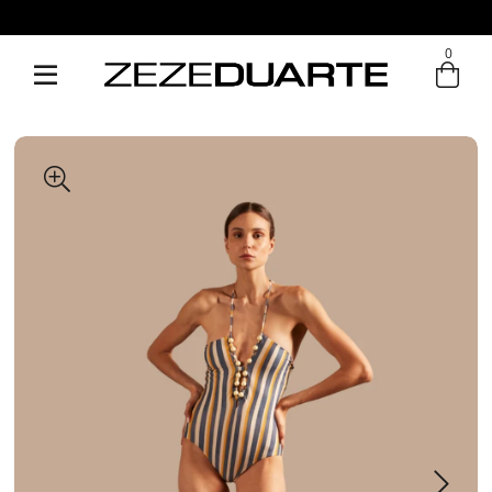
0
Entre com email ou cpf/cnpj
Criar nova conta