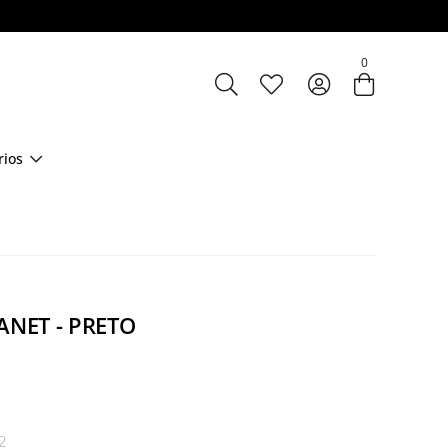
Entre com email ou cpf/cnpj
0
Criar nova conta
rios
ANET - PRETO
2