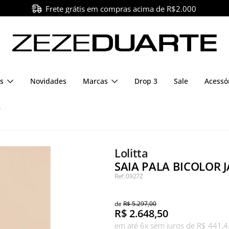
Frete grátis em compras acima de R$2.000
s
Novidades
Marcas
Drop 3
Sale
Acessó
T
Lolitta
SAIA PALA BICOLOR J
Ref: 0927Z
de
R$ 5.297,00
R$
2.648,50
em até 6x sem juros de R$ 441,4