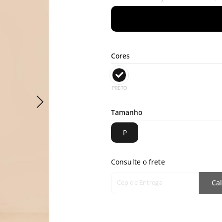
Cores
PRETO
Tamanho
P
Consulte o frete
Cep de Entrega
Cal